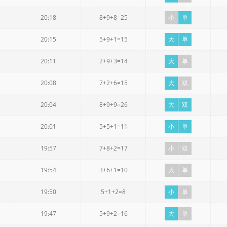
20:18
8+9+8=25
小
单
20:15
5+9+1=15
大
单
20:11
2+9+3=14
大
单
20:08
7+2+6=15
大
双
20:04
8+9+9=26
大
双
20:01
5+5+1=11
小
单
19:57
7+8+2=17
小
双
19:54
3+6+1=10
大
单
19:50
5+1+2=8
小
单
19:47
5+9+2=16
大
单