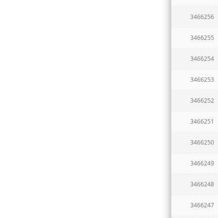
3466256
3466255
3466254
3466253
3466252
3466251
3466250
3466249
3466248
3466247