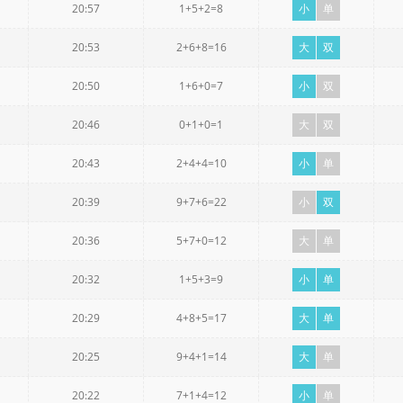
20:57
1+5+2=8
小
单
20:53
2+6+8=16
大
双
20:50
1+6+0=7
小
双
20:46
0+1+0=1
大
双
20:43
2+4+4=10
小
单
20:39
9+7+6=22
小
双
20:36
5+7+0=12
大
单
20:32
1+5+3=9
小
单
20:29
4+8+5=17
大
单
20:25
9+4+1=14
大
单
20:22
7+1+4=12
小
单